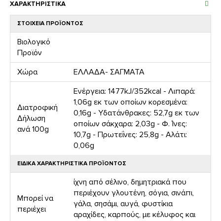
ΧΑΡΑΚΤΗΡΙΣΤΙΚΆ
ΣΤΟΙΧΕΙΑ ΠΡΟΪΟΝΤΟΣ
Βιολογικό
Προϊόν
Χώρα
ΕΛΛΑΔΑ- ΣΑΓΜΑΤΑ
Ενέργεια: 1477kJ/352kcal - Λιπαρά:
1,06g εκ των οποίων κορεσμένα:
Διατροφική
0,16g - Υδατάνθρακες: 52,7g εκ των
Δήλωση
οποίων σάκχαρα: 2,03g - Φ. Ίνες:
ανά 100g
10,7g - Πρωτεΐνες: 25,8g - Αλάτι:
0,06g
ΕΙΔΙΚΑ ΧΑΡΑΚΤΗΡΙΣΤΙΚΑ ΠΡΟΪΟΝΤΟΣ
ίχνη από σέλινο, δημητριακά που
περιέχουν γλουτένη, σόγια, σινάπι,
Μπορεί να
γάλα, σησάμι, αυγά, φυστίκια
περιέχει
αραχίδες, καρπούς, με κέλυφος και