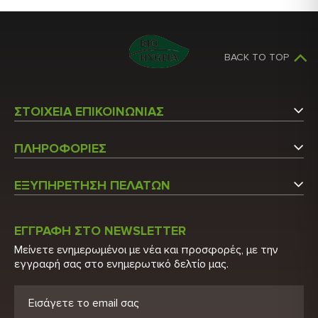
BACK TO TOP
ΣΤΟΙΧΕΙΑ ΕΠΙΚΟΙΝΩΝΙΑΣ
Αργυρουπόλεως 5
ΠΛΗΡΟΦΟΡΙΕΣ
Άγιος Στέφανος Αττικής
Εταιρεία
Τ.Κ.: 14565
ΕΞΥΠΗΡΕΤΗΣΗ ΠΕΛΑΤΩΝ
Επικοινωνήστε μαζί μας
Τ: 210 6215600
Ο Λογαριασμός μου
Τ: 210 2848522
Κατάλογος
ΕΓΓΡΑΦΗ ΣΤΟ NEWSLETTER
Λίστα Προϊόντων
Μείνετε ενημερωμένοι με νέα και προσφορές, με την
E: info@biohygeia.gr
Πιστοποιητικά
εγγραφή σας στο ενημερωτικό δελτίο μας.
Νέα Προϊόντα
Λογαριασμοί τραπέζης
Προσφορές
Πολιτική Απορρήτου