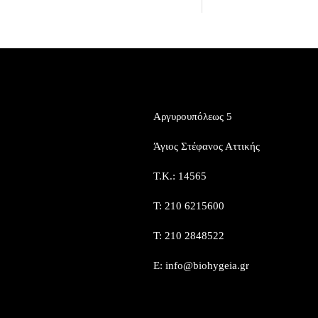
ΣΤΟΙΧΕΙΑ
THE LEADERS
ΕΠΙΚΟΙΝΩΝΙΑΣ
IN BIO & VEGAN
FOOD WHOLESALE
Αργυρουπόλεως 5
Άγιος Στέφανος Αττικής
Τ.Κ.: 14565
Τ: 210 6215600
Τ: 210 2848522
E: info@biohygeia.gr