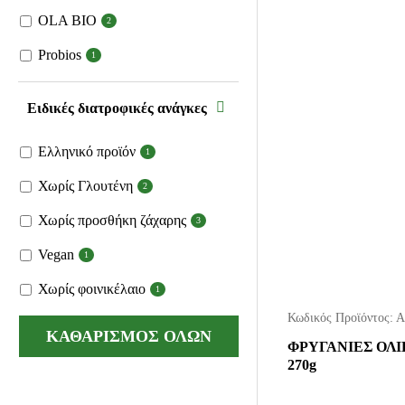
OLA BIO
2
Probios
1
Ειδικές διατροφικές ανάγκες
Ελληνικό προϊόν
1
Χωρίς Γλουτένη
2
Χωρίς προσθήκη ζάχαρης
3
Vegan
1
Χωρίς φοινικέλαιο
1
Κωδικός Προϊόντος:
Α
ΚΑΘΑΡΙΣΜΟΣ ΟΛΩΝ
ΦΡΥΓΑΝΙΕΣ ΟΛΙ
270g