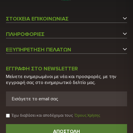
ΣΤΟΙΧΕΙΑ ΕΠΙΚΟΙΝΩΝΙΑΣ
Αργυρουπόλεως 5
ΠΛΗΡΟΦΟΡΙΕΣ
Άγιος Στέφανος Αττικής
Εταιρεία
Τ.Κ.: 14565
ΕΞΥΠΗΡΕΤΗΣΗ ΠΕΛΑΤΩΝ
Επικοινωνήστε μαζί μας
Τ: 210 6215600
Ο Λογαριασμός μου
Τ: 210 2848522
Κατάλογος
ΕΓΓΡΑΦΗ ΣΤΟ NEWSLETTER
Λίστα Προϊόντων
Μείνετε ενημερωμένοι με νέα και προσφορές, με την
E: info@biohygeia.gr
Πιστοποιητικά
εγγραφή σας στο ενημερωτικό δελτίο μας.
Νέα Προϊόντα
Λογαριασμοί τραπέζης
Προσφορές
Πολιτική Απορρήτου
Ευρετήριο Κατασκευαστών
Όροι χρήσης
Έχω διαβάσει και αποδέχομαι τους
Όρους Χρήσης
Αρχική
ΑΠΟΣΤΟΛΗ