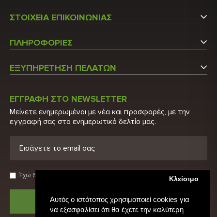
ΣΤΟΙΧΕΙΑ ΕΠΙΚΟΙΝΩΝΙΑΣ
Αργυρουπόλεως 5
ΠΛΗΡΟΦΟΡΙΕΣ
Άγιος Στέφανος Αττικής
Εταιρεία
Τ.Κ.: 14565
ΕΞΥΠΗΡΕΤΗΣΗ ΠΕΛΑΤΩΝ
Επικοινωνήστε μαζί μας
Τ: 210 6215600
Ο Λογαριασμός μου
Τ: 210 2848522
Κατάλογος
ΕΓΓΡΑΦΗ ΣΤΟ NEWSLETTER
Λίστα Προϊόντων
Μείνετε ενημερωμένοι με νέα και προσφορές, με την
E: info@biohygeia.gr
Πιστοποιητικά
εγγραφή σας στο ενημερωτικό δελτίο μας.
Νέα Προϊόντα
Λογαριασμοί τραπέζης
Προσφορές
Πολιτική Απορρήτου
Ευρετήριο Κατασκευαστών
Όροι χρήσης
Έχω διαβάσει και αποδέχομαι τους
Όρους Χρήσης
Κλείσιμο
Αρχική
Αυτός ο ιστότοπος χρησιμοποιεί cookies για
ΑΠΟΣΤΟΛΗ
να εξασφαλίσει ότι θα έχετε την καλύτερη