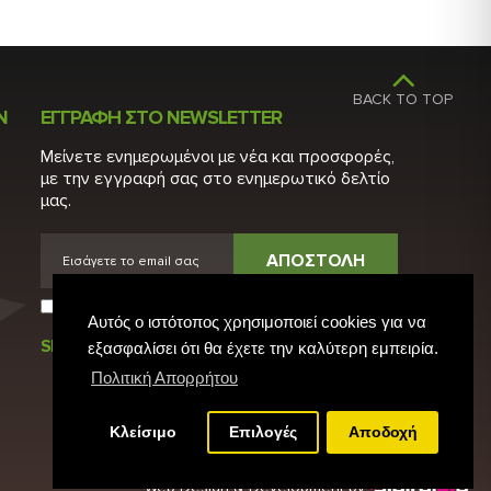
κομμένο μαϊντανό.
TOP
Ν
ΕΓΓΡΑΦΗ ΣΤΟ NEWSLETTER
Μείνετε ενημερωμένοι με νέα και προσφορές,
με την εγγραφή σας στο ενημερωτικό δελτίο
μας.
ΑΠΟΣΤΟΛΗ
Έχω διαβάσει και αποδέχομαι τους
Όρους Χρήσης
Αυτός ο ιστότοπος χρησιμοποιεί cookies για να
SHARE
εξασφαλίσει ότι θα έχετε την καλύτερη εμπειρία.
Πολιτική Απορρήτου
Κλείσιμο
Επιλογές
Αποδοχή
Web Design & Development by