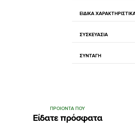
ΕΙΔΙΚΑ ΧΑΡΑΚΤΗΡΙΣΤΙ
ΣΥΣΚΕΥΑΣΙΑ
ΣΥΝΤΑΓΗ
ΖΥΜΑΡΙΚΑ ΔΙΚΟΚΚΟΥ
.
Υλικά:
500 γρ. σπαγγέτι
4 αγκινάρες
ΠΡΟΙΟΝΤΑ ΠΟΥ
2 φρ. κρεμμυδάκια
Είδατε πρόσφατα
3 σκελίδες σκόρδο
λίγο ελαιόλαδο