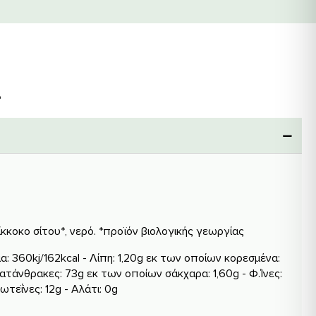
ίκκοκο σίτου*, νερό. *προϊόν βιολογικής γεωργίας
α: 360kj/162kcal - Λίπη: 1,20g εκ των οποίων κορεσμένα:
ατάνθρακες: 73g εκ των οποίων σάκχαρα: 1,60g - Φ.Ίνες:
ωτεΐνες: 12g - Αλάτι: 0g