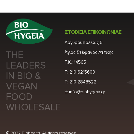
ΣΤΟΙΧΕΙΑ ΕΠΙΚΟΙΝΩΝΙΑΣ
Αργυρουπόλεως 5
THE
Άγιος Στέφανος Αττικής
Τ.Κ.: 14565
LEADERS
Τ: 210 6215600
IN BIO &
Τ: 210 2848522
VEGAN
E: info@biohygeia.gr
FOOD
WHOLESALE
© 2022 Biohealth. All rights reserved.