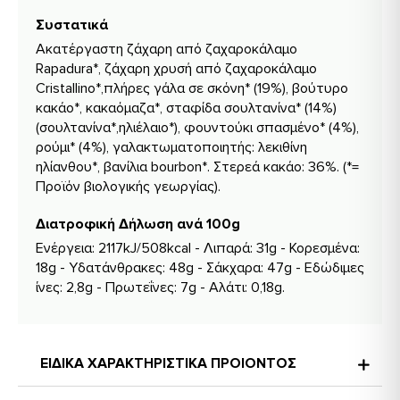
Συστατικά
Ακατέργαστη ζάχαρη από ζαχαροκάλαμο
Rapadura*, ζάχαρη χρυσή από ζαχαροκάλαμο
Cristallino*,πλήρες γάλα σε σκόνη* (19%), βούτυρο
κακάο*, κακαόμαζα*, σταφίδα σουλτανίνα* (14%)
(σουλτανίνα*,ηλιέλαιο*), φουντούκι σπασμένο* (4%),
ρούμι* (4%), γαλακτωματοποιητής: λεκιθίνη
ηλίανθου*, βανίλια bourbon*. Στερεά κακάο: 36%. (*=
Προϊόν βιολογικής γεωργίας).
Διατροφική Δήλωση ανά 100g
Ενέργεια: 2117kJ/508kcal - Λιπαρά: 31g - Κορεσμένα:
18g - Υδατάνθρακες: 48g - Σάκχαρα: 47g - Εδώδιμες
ίνες: 2,8g - Πρωτεΐνες: 7g - Αλάτι: 0,18g.
ΕΙΔΙΚΑ ΧΑΡΑΚΤΗΡΙΣΤΙΚΑ ΠΡΟΙΟΝΤΟΣ