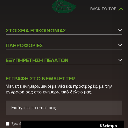
BACK TO TOP
ΣΤΟΙΧΕΙΑ ΕΠΙΚΟΙΝΩΝΙΑΣ
Αργυρουπόλεως 5
ΠΛΗΡΟΦΟΡΙΕΣ
Άγιος Στέφανος Αττικής
Εταιρεία
Τ.Κ.: 14565
ΕΞΥΠΗΡΕΤΗΣΗ ΠΕΛΑΤΩΝ
Επικοινωνήστε μαζί μας
Τ: 210 6215600
Ο Λογαριασμός μου
Τ: 210 2848522
Κατάλογος
ΕΓΓΡΑΦΗ ΣΤΟ NEWSLETTER
Λίστα Προϊόντων
Μείνετε ενημερωμένοι με νέα και προσφορές, με την
E: info@biohygeia.gr
Πιστοποιητικά
εγγραφή σας στο ενημερωτικό δελτίο μας.
Νέα Προϊόντα
Λογαριασμοί τραπέζης
Προσφορές
Πολιτική Απορρήτου
Ευρετήριο Κατασκευαστών
Όροι χρήσης
Έχω διαβάσει και αποδέχομαι τους
Όρους Χρήσης
Κλείσιμο