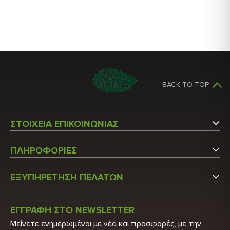
BACK TO TOP
ΣΤΟΙΧΕΙΑ ΕΠΙΚΟΙΝΩΝΙΑΣ
Αργυρουπόλεως 5
ΠΛΗΡΟΦΟΡΙΕΣ
Άγιος Στέφανος Αττικής
Εταιρεία
Τ.Κ.: 14565
ΕΞΥΠΗΡΕΤΗΣΗ ΠΕΛΑΤΩΝ
Επικοινωνήστε μαζί μας
Τ: 210 6215600
Ο Λογαριασμός μου
Τ: 210 2848522
Κατάλογος
ΕΓΓΡΑΦΗ ΣΤΟ NEWSLETTER
Λίστα Προϊόντων
Μείνετε ενημερωμένοι με νέα και προσφορές, με την
E: info@biohygeia.gr
Πιστοποιητικά