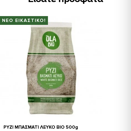
Αλάτι, πιπέρι
1 κ.σ. βούτυρο
2 κ.σ. ψιλοκομμένο μαϊντανό
ΝΕΟ ΕΙΚΑΣΤΙΚΟ!
1 κ.σ. ψιλοκομμένο άνιθο
1/2 φινόκιο ψιλοκομμένο
ΕΚΤΕΛΕΣΗ
Βάλτε το ρύζι με το νερό και το βούτυρο σε ένα
κατσαρολάκι και αφήστε να πάρει βράση. Χαμηλώστε
τη φωτιά στο μισό, σκεπάστε το κατσαρολάκι και
αφήστε το ρύζι να τραβήξει τα υγρά για 15 λεπτά.
Τέλος, σβήστε τη φωτιά και αφήστε το ρύζι να σταθεί.
Τέλος προσθέστε το μαϊντανό, τον άνηθο και το
φινόκιο. Αλατοπιπερώστε και ανακατέψτε ζωηρά με
ένα πιρούνι να αφρατέψει.
Σερβίρετε ζεστό.
ΡΥΖΙ ΜΠΑΣΜΑΤΙ ΛΕΥΚΟ ΒΙΟ 500g