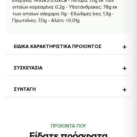
Ενέργεια: 1492kJ/352kcal - Λιπαρά: 1,0g εκ των
οποίων κορεσμένα: 0,2g - Υδατάνθρακες: 78g εκ
των οποίων σάκχαρα: 0g - Εδώδιμες ίνες: 1,3g -
Πρωτεΐνες: 7,0g - Αλάτι: <0,01g
ΕΙΔΙΚΑ ΧΑΡΑΚΤΗΡΙΣΤΙΚΑ ΠΡΟΙΟΝΤΟΣ
ΣΥΣΚΕΥΑΣΙΑ
ΣΥΝΤΑΓΗ
Αρωματισμένο ρύζι μπασμάτι
Συστατικά:
1 φλιτζάνι ρύζι μπασμάτι OLA BIO
ΠΡΟΙΟΝΤΑ ΠΟΥ
1 3/4 του φλιτζανιού νερό
Είδατε πρόσφατα