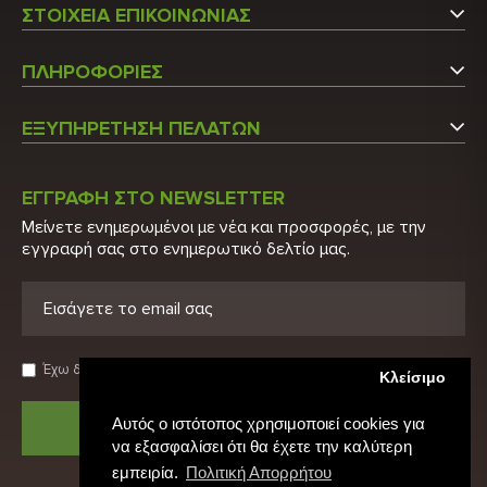
ΣΤΟΙΧΕΙΑ ΕΠΙΚΟΙΝΩΝΙΑΣ
Αργυρουπόλεως 5
ΠΛΗΡΟΦΟΡΙΕΣ
Άγιος Στέφανος Αττικής
Εταιρεία
Τ.Κ.: 14565
ΕΞΥΠΗΡΕΤΗΣΗ ΠΕΛΑΤΩΝ
Επικοινωνήστε μαζί μας
Τ: 210 6215600
Ο Λογαριασμός μου
Τ: 210 2848522
Κατάλογος
ΕΓΓΡΑΦΗ ΣΤΟ NEWSLETTER
Λίστα Προϊόντων
Μείνετε ενημερωμένοι με νέα και προσφορές, με την
E: info@biohygeia.gr
Πιστοποιητικά
εγγραφή σας στο ενημερωτικό δελτίο μας.
Νέα Προϊόντα
Λογαριασμοί τραπέζης
Προσφορές
Πολιτική Απορρήτου
Ευρετήριο Κατασκευαστών
Όροι χρήσης
Έχω διαβάσει και αποδέχομαι τους
Όρους Χρήσης
Κλείσιμο
Αρχική
Αυτός ο ιστότοπος χρησιμοποιεί cookies για
ΑΠΟΣΤΟΛΗ
να εξασφαλίσει ότι θα έχετε την καλύτερη
εμπειρία.
Πολιτική Απορρήτου