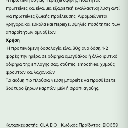
Η πρωτεΐνη σόγιας περιέχει υψηλής ποιότητας
πρωτεΐνες και είναι μια εξαιρετική εναλλακτική λύση αντί
για πρωτεΐνες ζωικής προέλευσης. Αφομοιώνεται
γρήγορα και εύκολα και περιέχει υψηλές ποσότητες των
απαραίτητων αμινοξέων.
Χρήση
Η προτεινόμενη δοσολογία είναι 30g ανά δόση, 1-2
φορές την ημέρα σε ρόφημα αμυγδάλου ή άλλο φυτικό
ρόφημα της επιλογής σας, σούπες, smoothies, χυμούς
φρούτων και λαχανικών.
Για ακόμη πιο πλούσια γεύση μπορείτε να προσθέσετε
βούτυρο ξηρών καρπών, μέλι ή σιρόπι αγαύης.
Κατασκευαστής:
OLA BIO
Κωδικός Προϊόντος:
ΒΙΟ659