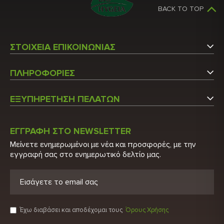
BACK TO TOP
ΣΤΟΙΧΕΙΑ ΕΠΙΚΟΙΝΩΝΙΑΣ
Αργυρουπόλεως 5
ΠΛΗΡΟΦΟΡΙΕΣ
Άγιος Στέφανος Αττικής
Εταιρεία
Τ.Κ.: 14565
ΕΞΥΠΗΡΕΤΗΣΗ ΠΕΛΑΤΩΝ
Επικοινωνήστε μαζί μας
Τ: 210 6215600
Ο Λογαριασμός μου
Τ: 210 2848522
Κατάλογος
ΕΓΓΡΑΦΗ ΣΤΟ NEWSLETTER
Λίστα Προϊόντων
Μείνετε ενημερωμένοι με νέα και προσφορές, με την
E: info@biohygeia.gr
Πιστοποιητικά
εγγραφή σας στο ενημερωτικό δελτίο μας.
Νέα Προϊόντα
Λογαριασμοί τραπέζης
Προσφορές
Πολιτική Απορρήτου
Ευρετήριο Κατασκευαστών
Όροι χρήσης
Έχω διαβάσει και αποδέχομαι τους
Όρους Χρήσης