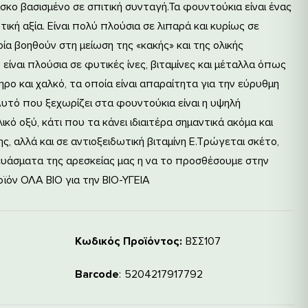
σκο βασισμένο σε σπιτική συνταγή.
Τα φουντούκια είναι ένας
κή αξία. Είναι πολύ πλούσια σε λιπαρά και κυρίως σε
ία βοηθούν στη μείωση της «κακής» και της ολικής
 είναι πλούσια σε φυτικές ίνες, βιταμίνες και μέταλλα όπως
δηρο και χαλκό, τα οποία είναι απαραίτητα για την εύρυθμη
Αυτό που ξεχωρίζει στα φουντούκια είναι η υψηλή
κό οξύ, κάτι που τα κάνει ιδιαιτέρα σημαντικά ακόμα και
, αλλά και σε αντιοξειδωτική βιταμίνη Ε.
Τρώγεται σκέτο,
ευάσματα της αρεσκείας μας η να το προσθέσουμε στην
οϊόν ΟΛΑ ΒΙΟ για την ΒΙΟ-ΥΓΕΙΑ
Κωδικός Προϊόντος:
ΒΣΣ107
Barcode
5204217917792