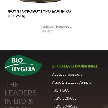
ΦΟΥΝΤΟΥΚΟΒΟΥΤΥΡΟ ΕΛΛΗΝΙΚΟ
ΒΙΟ 250g
Κωδικός Προϊόντος:
ΒΣΣ107
ΣΤΟΙΧΕΙΑ ΕΠΙΚΟΙΝΩΝΙΑΣ
Αργυρουπόλεως 5
THE
Άγιος Στέφανος Αττικής
Τ.Κ.: 14565
LEADERS
Τ: 210 6215600
IN BIO &
Τ: 210 2848522