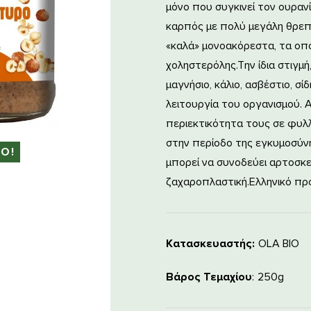
μόνο που συγκινεί τον ουρανί
καρπός με πολύ μεγάλη θρεπτι
«καλά» μονοακόρεστα, τα οπο
χοληστερόλης.Την ίδια στιγμή,
μαγνήσιο, κάλιο, ασβέστιο, σί
λειτουργία του οργανισμού. 
περιεκτικότητα τους σε φυλλι
στην περίοδο της εγκυμοσύνης
ΚΟ!
μπορεί να συνοδεύει αρτοσκ
ζαχαροπλαστική.
Ελληνικό πρ
Κατασκευαστής:
OLA BIO
Βάρος Τεμαχίου
250g