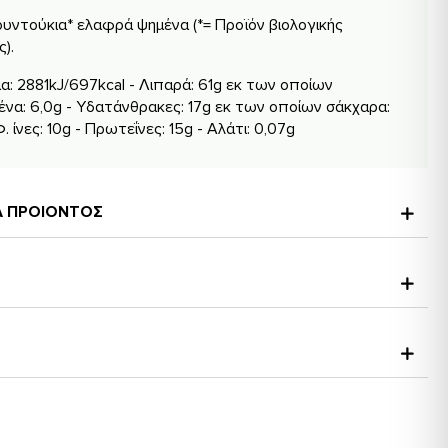
υντούκια* ελαφρά ψημένα (*= Προϊόν βιολογικής
).
α: 2881kJ/697kcal - Λιπαρά: 61g εκ των οποίων
ένα: 6,0g - Υδατάνθρακες: 17g εκ των οποίων σάκχαρα:
Φ. ίνες: 10g - Πρωτεΐνες: 15g - Αλάτι: 0,07g
ΚΑ ΠΡΟΙΟΝΤΟΣ