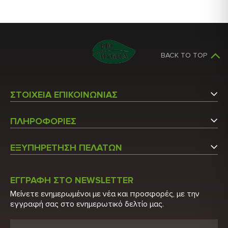
BACK TO TOP
ΣΤΟΙΧΕΙΑ ΕΠΙΚΟΙΝΩΝΙΑΣ
Αργυρουπόλεως 5
ΠΛΗΡΟΦΟΡΙΕΣ
Άγιος Στέφανος Αττικής
Εταιρεία
Τ.Κ.: 14565
ΕΞΥΠΗΡΕΤΗΣΗ ΠΕΛΑΤΩΝ
Επικοινωνήστε μαζί μας
Τ: 210 6215600
Ο Λογαριασμός μου
Τ: 210 2848522
Κατάλογος
ΕΓΓΡΑΦΗ ΣΤΟ NEWSLETTER
Λίστα Προϊόντων
Μείνετε ενημερωμένοι με νέα και προσφορές, με την
E: info@biohygeia.gr
Πιστοποιητικά
εγγραφή σας στο ενημερωτικό δελτίο μας.
Νέα Προϊόντα
Λογαριασμοί τραπέζης
Προσφορές