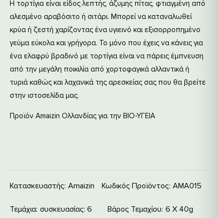
Η τορτίγια είναι είδος λεπτής, άζυμης πίτας, φτιαγμένη από
αλεσμένο αραβόσιτο ή σιτάρι. Μπορεί να καταναλωθεί
κρύα ή ζεστή χαρίζοντας ένα υγιεινό και εξισορροπημένο
γεύμα εύκολα και γρήγορα. Το μόνο που έχεις να κάνεις για
ένα ελαφρύ βραδινό με τορτίγια είναι να πάρεις έμπνευση
από την μεγάλη ποικιλία από χορτοφαγικά αλλαντικά ή
τυριά καθώς και λαχανικά της αρεσκείας σας που θα βρείτε
στην ιστοσελίδα μας.
Προϊόν Amaizin Ολλανδίας για την ΒΙΟ-ΥΓΕΙΑ
Κατασκευαστής:
Amaizin
Κωδικός Προϊόντος:
ΑΜΑ015
Τεμάχια
συσκευασίας: 6
Βάρος Τεμαχίου
6 Χ 40g