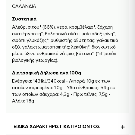
ΟΛΛΑΝΔΙΑ
Συστατικά
Αλεύρι σίτου* (66%), νερό, κραμβέλαιο*, ζάχαρη
ακατέργαστη*, θαλασσινό αλάτι, μαλτοδεξτρίνη*,
σιρόπι γλυκόζης*, ρυθμιστής όξυτητας: γαλακτικό
οξύ, γαλακτωματοποιητής: λεκιθίνη*, διογκωτικό
μέσο: όξινο ανθρακικό νάτριο, βότανα*. (*=Προϊόν
βιολογικής γεωργίας).
Διατροφική Δήλωση ανά 100g
Ενέργεια: 1431kJ/340kcal - Λιπαρά: 10g εκ των
οποίων κορεσμένα: 1,0g - Υδατάνθρακες: 54g εκ
των οποίων σάκχαρα: 4,3g - Πρωτεΐνες: 7,5g -
Αλάτι: 1,8g
ΕΙΔΙΚΑ ΧΑΡΑΚΤΗΡΙΣΤΙΚΑ ΠΡΟΙΟΝΤΟΣ