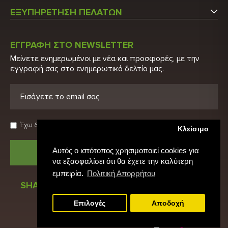
Εταιρεία
Τ.Κ.: 14565
ΕΞΥΠΗΡΕΤΗΣΗ ΠΕΛΑΤΩΝ
Επικοινωνήστε μαζί μας
Τ: 210 6215600
Ο Λογαριασμός μου
Τ: 210 2848522
Κατάλογος
ΕΓΓΡΑΦΗ ΣΤΟ NEWSLETTER
Λίστα Προϊόντων
Μείνετε ενημερωμένοι με νέα και προσφορές, με την
E: info@biohygeia.gr
Πιστοποιητικά
εγγραφή σας στο ενημερωτικό δελτίο μας.
Νέα Προϊόντα
Λογαριασμοί τραπέζης
Προσφορές
Πολιτική Απορρήτου
Ευρετήριο Κατασκευαστών
Όροι χρήσης
Έχω διαβάσει και αποδέχομαι τους
Όρους Χρήσης
Κλείσιμο
Αρχική
Αυτός ο ιστότοπος χρησιμοποιεί cookies για
ΑΠΟΣΤΟΛΗ
να εξασφαλίσει ότι θα έχετε την καλύτερη
εμπειρία.
Πολιτική Απορρήτου
SHARE
Επιλογές
Αποδοχή
© 2022 Biohealth. All rights reserved.
Web Design & Development by