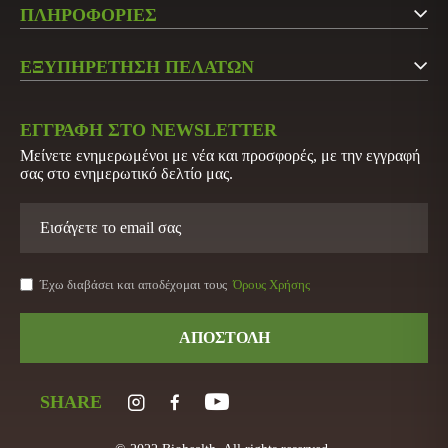
ΠΛΗΡΟΦΟΡΙΕΣ
Άγιος Στέφανος Αττικής
Εταιρεία
Τ.Κ.: 14565
ΕΞΥΠΗΡΕΤΗΣΗ ΠΕΛΑΤΩΝ
Επικοινωνήστε μαζί μας
Τ: 210 6215600
Ο Λογαριασμός μου
Τ: 210 2848522
ΕΓΓΡΑΦΗ ΣΤΟ NEWSLETTER
Κατάλογος
Λίστα Προϊόντων
Μείνετε ενημερωμένοι με νέα και προσφορές, με την εγγραφή
E: info@biohygeia.gr
Πιστοποιητικά
σας στο ενημερωτικό δελτίο μας.
Νέα Προϊόντα
Λογαριασμοί τραπέζης
Προσφορές
Πολιτική Απορρήτου
Ευρετήριο Κατασκευαστών
Όροι χρήσης
Έχω διαβάσει και αποδέχομαι τους
Όρους Χρήσης
Αρχική
ΑΠΟΣΤΟΛΗ
SHARE