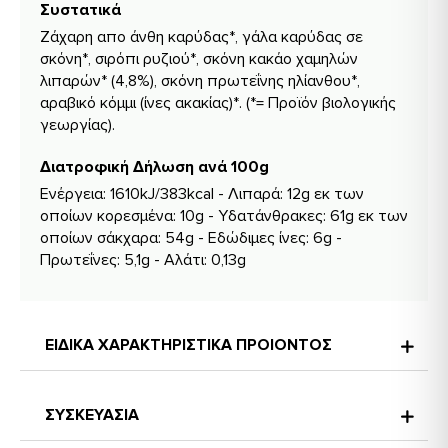
Συστατικά
Ζάχαρη απο άνθη καρύδας*, γάλα καρύδας σε
σκόνη*, σιρόπι ρυζιού*, σκόνη κακάο χαμηλών
λιπαρών* (4,8%), σκόνη πρωτεΐνης ηλίανθου*,
αραβικό κόμμι (ίνες ακακίας)*. (*= Προϊόν βιολογικής
γεωργίας).
Διατροφική Δήλωση ανά 100g
Ενέργεια: 1610kJ/383kcal - Λιπαρά: 12g εκ των
οποίων κορεσμένα: 10g - Υδατάνθρακες: 61g εκ των
οποίων σάκχαρα: 54g - Εδώδιμες ίνες: 6g -
Πρωτεΐνες: 5,1g - Αλάτι: 0,13g
ΕΙΔΙΚΑ ΧΑΡΑΚΤΗΡΙΣΤΙΚΑ ΠΡΟΙΟΝΤΟΣ
ΣΥΣΚΕΥΑΣΙΑ