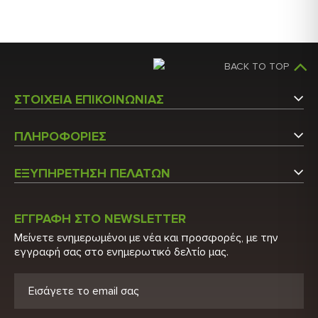
BACK TO TOP
ΣΤΟΙΧΕΙΑ ΕΠΙΚΟΙΝΩΝΙΑΣ
Αργυρουπόλεως 5
ΠΛΗΡΟΦΟΡΙΕΣ
Άγιος Στέφανος Αττικής
Εταιρεία
Τ.Κ.: 14565
ΕΞΥΠΗΡΕΤΗΣΗ ΠΕΛΑΤΩΝ
Επικοινωνήστε μαζί μας
Τ: 210 6215600
Ο Λογαριασμός μου
Τ: 210 2848522
Κατάλογος
ΕΓΓΡΑΦΗ ΣΤΟ NEWSLETTER
Λίστα Προϊόντων
Μείνετε ενημερωμένοι με νέα και προσφορές, με την
E: info@biohygeia.gr
Πιστοποιητικά
εγγραφή σας στο ενημερωτικό δελτίο μας.
Νέα Προϊόντα
Λογαριασμοί τραπέζης
Προσφορές
Πολιτική Απορρήτου
Ευρετήριο Κατασκευαστών