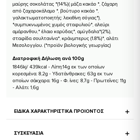
μαύρης σοκολάτας *(14%)( μάζα κακάο *, ζάχαρη
από ζαχαροκάλαμο *, βούτυρο κακάο *,
γαλακτωματοποιητής: λεκιθίνη σόγιας*),
*συμπυκνωμένος χυμός σταφυλιού*, αλεύρι
αμάρανθου,* έλαιο καρύδας*, αμύγδαλα*(2%),
σταφίδα σουλτανίνα*, κράνμπερυς (1.8%)*, αλάτι
Μεσολογγίου. (*προϊόν βιολογικής γεωργίας)
Διατροφική Δήλωση ανά 100g
1846kj/ 439kcal - Λίπη:14g εκ των οποίων
κορεσμένα: 8,2g - Υδατάνθρακες: 63g εκ των
οποίων σάκχαρα: 16g - Φ. ίνες: 8,7g - Πρωτεΐνες: 11g
- Αλάτι: 1,6g
ΕΙΔΙΚΑ ΧΑΡΑΚΤΗΡΙΣΤΙΚΑ ΠΡΟΙΟΝΤΟΣ
ΣΥΣΚΕΥΑΣΙΑ