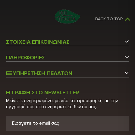
BACK TO TOP
ΣΤΟΙΧΕΙΑ ΕΠΙΚΟΙΝΩΝΙΑΣ
Αργυρουπόλεως 5
ΠΛΗΡΟΦΟΡΙΕΣ
Άγιος Στέφανος Αττικής
Εταιρεία
Τ.Κ.: 14565
ΕΞΥΠΗΡΕΤΗΣΗ ΠΕΛΑΤΩΝ
Επικοινωνήστε μαζί μας
Τ: 210 6215600
Ο Λογαριασμός μου
Τ: 210 2848522
Κατάλογος
ΕΓΓΡΑΦΗ ΣΤΟ NEWSLETTER
Λίστα Προϊόντων
Μείνετε ενημερωμένοι με νέα και προσφορές, με την
E: info@biohygeia.gr
Πιστοποιητικά
εγγραφή σας στο ενημερωτικό δελτίο μας.
Νέα Προϊόντα
Λογαριασμοί τραπέζης
Προσφορές
Πολιτική Απορρήτου
Ευρετήριο Κατασκευαστών