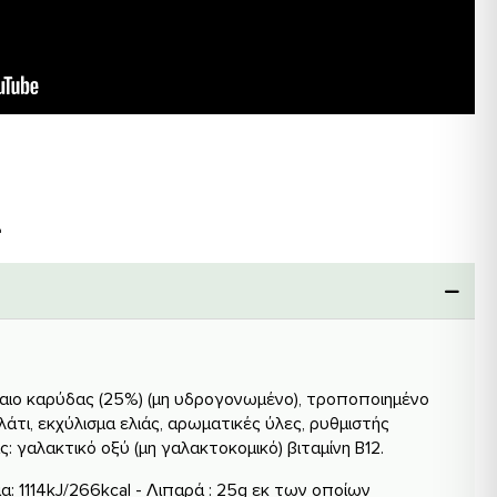
λαιο καρύδας (25%) (μη υδρογονωμένο), τροποποιημένο
λάτι, εκχύλισμα ελιάς, αρωματικές ύλες, ρυθμιστής
: γαλακτικό οξύ (μη γαλακτοκομικό) βιταμίνη Β12.
α: 1114kJ/266kcal - Λιπαρά : 25g εκ των οποίων