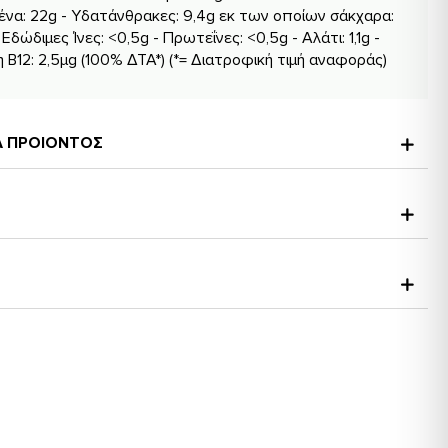
ένα: 22g - Υδατάνθρακες: 9,4g εκ των οποίων σάκχαρα:
 Εδώδιμες Ίνες: <0,5g - Πρωτεΐνες: <0,5g - Αλάτι: 1,1g -
η Β12: 2,5μg (100% ΔΤΑ*) (*= Διατροφική τιμή αναφοράς)
ΚΑ ΠΡΟΙΟΝΤΟΣ